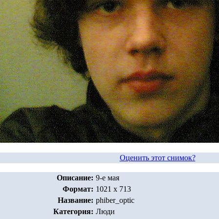
Оценить этот снимок?
Описание:
9-е мая
Формат:
1021 x 713
Название:
phiber_optic
Категория:
Люди