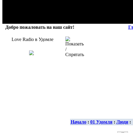
Добро пожаловать на наш сайт!
Г
Love Radio в Удомле
Начало
:
01 Удомля
:
Люди
: