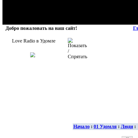
Добро пожаловать на наш сайт!
Г
Love Radio в Удомле
Начало
:
01 Удомля
:
Люди
: