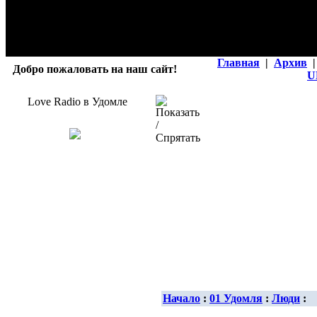
Главная
|
Архив
|
Добро пожаловать на наш сайт!
U
Love Radio в Удомле
Начало
:
01 Удомля
:
Люди
: