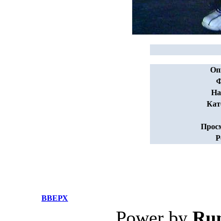
Оп
Ф
На
Кат
Прос
Р
ВВЕРХ
Power by
Ru