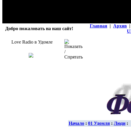
Главная
|
Архив
|
Добро пожаловать на наш сайт!
U
Love Radio в Удомле
Начало
:
01 Удомля
:
Люди
: