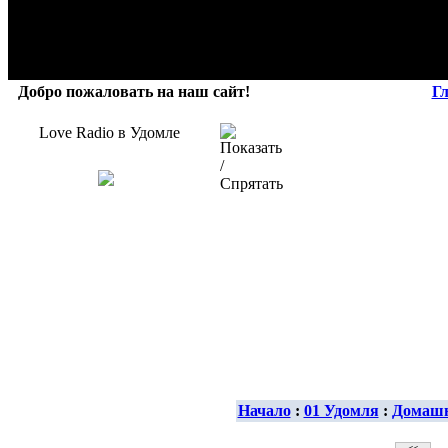
Добро пожаловать на наш сайт!
Г
Love Radio в Удомле
Начало
:
01 Удомля
:
Домашн