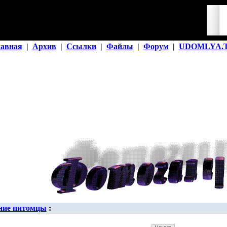
лавная
|
Архив
|
Ссылки
|
Файлы
|
Форум
|
UDOMLYA.
ие питомцы
: