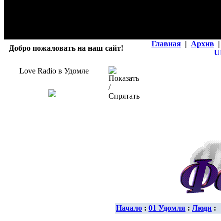
Главная
|
Архив
|
Добро пожаловать на наш сайт!
U
Love Radio в Удомле
Начало
:
01 Удомля
:
Люди
: