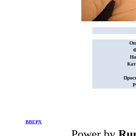
Оп
Ф
На
Кат
Прос
Р
ВВЕРХ
Power by
Ru