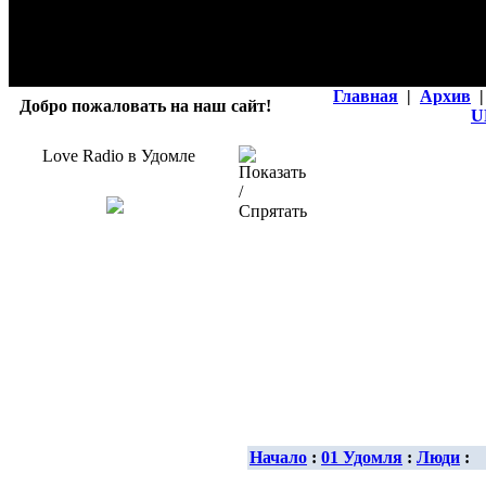
Главная
|
Архив
|
Добро пожаловать на наш сайт!
U
Love Radio в Удомле
Начало
:
01 Удомля
:
Люди
: