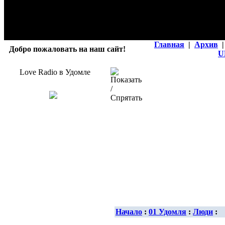
Главная
|
Архив
|
Добро пожаловать на наш сайт!
U
Love Radio в Удомле
Начало
:
01 Удомля
:
Люди
: