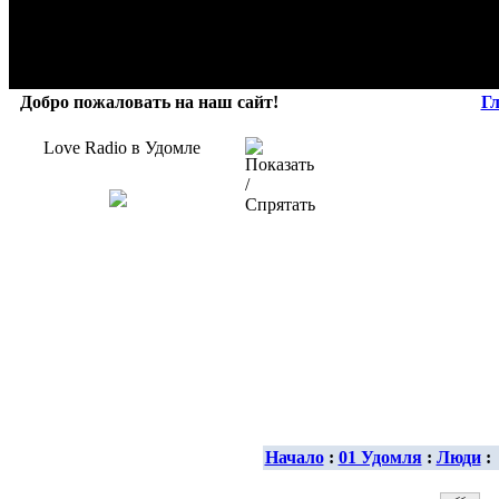
Добро пожаловать на наш сайт!
Г
Love Radio в Удомле
Начало
:
01 Удомля
:
Люди
: