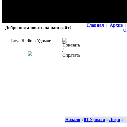
Главная
|
Архив
|
Добро пожаловать на наш сайт!
U
Love Radio в Удомле
Начало
:
01 Удомля
:
Люди
: