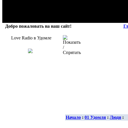
Добро пожаловать на наш сайт!
Г
Love Radio в Удомле
Начало
:
01 Удомля
:
Люди
: