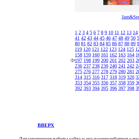
Jam&Se
1
2
3
4
5
6
7
8
9
10
11
12
13
14
41
42
43
44
45
46
47
48
49
50
80
81
82
83
84
85
86
87
88
89
119
120
121
122
123
124
125
1
158
159
160
161
162
163
164
1
197
198
199
200
201
202
203
2
236
237
238
239
240
241
242
2
275
276
277
278
279
280
281
2
314
315
316
317
318
319
320
3
353
354
355
356
357
358
359
3
392
393
394
395
396
397
398
3
ВВЕРХ
Для улучшения работы сайта и его взаимодействия с по