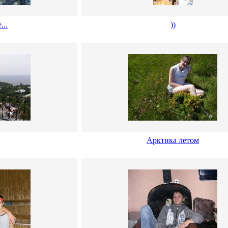
...
))
Арктика летом