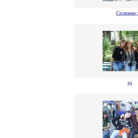
Сплююю :
)))