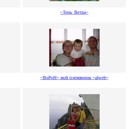
~Тень_Ветра~
~BoPoH~ мой племянник ~alweb~