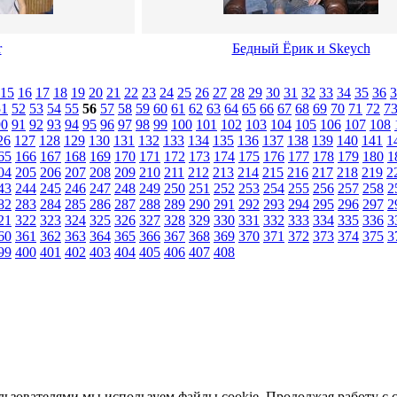
r
Бедный Ёрик и Skeych
15
16
17
18
19
20
21
22
23
24
25
26
27
28
29
30
31
32
33
34
35
36
3
51
52
53
54
55
56
57
58
59
60
61
62
63
64
65
66
67
68
69
70
71
72
7
90
91
92
93
94
95
96
97
98
99
100
101
102
103
104
105
106
107
108
26
127
128
129
130
131
132
133
134
135
136
137
138
139
140
141
1
65
166
167
168
169
170
171
172
173
174
175
176
177
178
179
180
1
04
205
206
207
208
209
210
211
212
213
214
215
216
217
218
219
2
43
244
245
246
247
248
249
250
251
252
253
254
255
256
257
258
2
82
283
284
285
286
287
288
289
290
291
292
293
294
295
296
297
2
21
322
323
324
325
326
327
328
329
330
331
332
333
334
335
336
3
60
361
362
363
364
365
366
367
368
369
370
371
372
373
374
375
3
99
400
401
402
403
404
405
406
407
408
льзователями мы используем файлы cookie. Продолжая работу с 