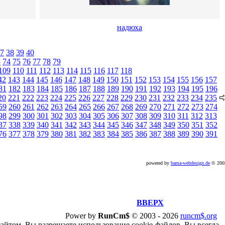
надюха
7
38
39
40
3
74
75
76
77
78
79
109
110
111
112
113
114
115
116
117
118
42
143
144
145
146
147
148
149
150
151
152
153
154
155
156
157
81
182
183
184
185
186
187
188
189
190
191
192
193
194
195
196
20
221
222
223
224
225
226
227
228
229
230
231
232
233
234
235
59
260
261
262
263
264
265
266
267
268
269
270
271
272
273
274
98
299
300
301
302
303
304
305
306
307
308
309
310
311
312
313
37
338
339
340
341
342
343
344
345
346
347
348
349
350
351
352
76
377
378
379
380
381
382
383
384
385
386
387
388
389
390
391
powered by
bama-webdesign.de
© 20
ВВЕРХ
Power by
RunCm$
©
2003 -
2026
runcm$.org
сайтом, Вы разрешаете использование cookie-файлов. Вы всегда