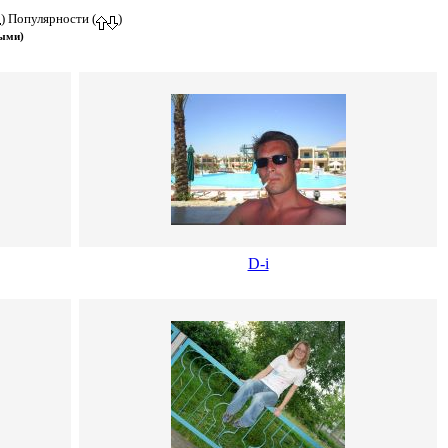
) Популярности (
)
выми)
D-i