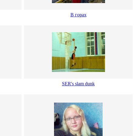
В горах
SER's slam dunk