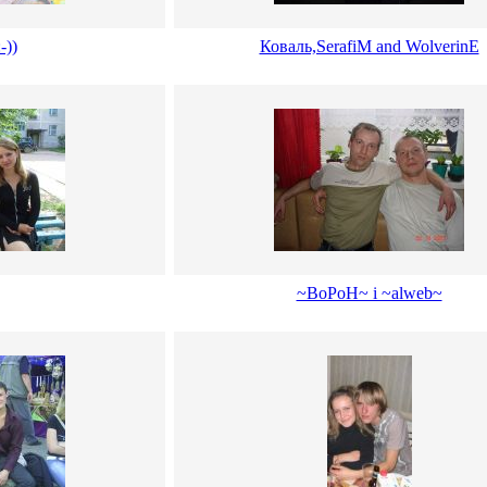
-))
Коваль,SerafiM and WolverinE
~BoPoH~ i ~alweb~