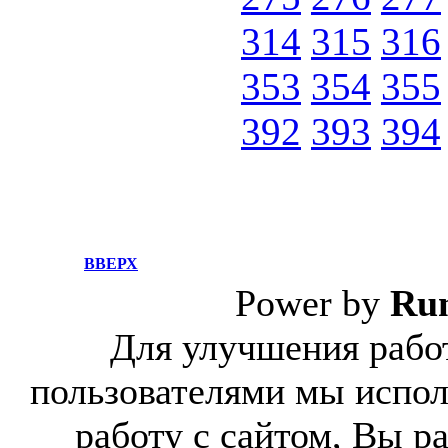
314
315
316
353
354
355
392
393
394
ВВЕРХ
Power by
Ru
Для улучшения работ
пользователями мы испол
работу с сайтом, Вы р