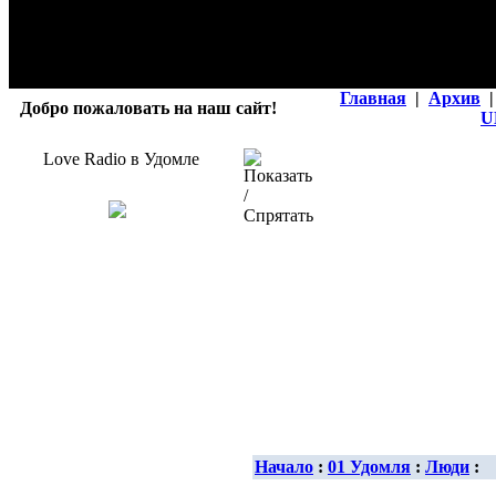
Главная
|
Архив
|
Добро пожаловать на наш сайт!
U
Love Radio в Удомле
Начало
:
01 Удомля
:
Люди
: