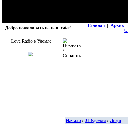
Главная
|
Архив
|
Добро пожаловать на наш сайт!
U
Love Radio в Удомле
Начало
:
01 Удомля
:
Люди
: