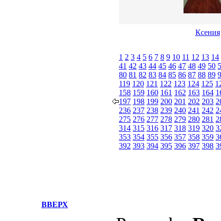
Ксения
1
2
3
4
5
6
7
8
9
10
11
12
13
14
41
42
43
44
45
46
47
48
49
50
80
81
82
83
84
85
86
87
88
89
119
120
121
122
123
124
125
1
158
159
160
161
162
163
164
1
197
198
199
200
201
202
203
2
236
237
238
239
240
241
242
2
275
276
277
278
279
280
281
2
314
315
316
317
318
319
320
3
353
354
355
356
357
358
359
3
392
393
394
395
396
397
398
3
ВВЕРХ