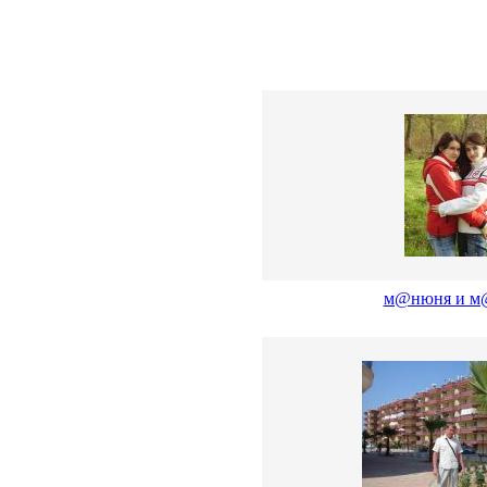
м@нюня и м