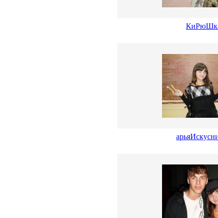
КиРюШк
арьяИскусн