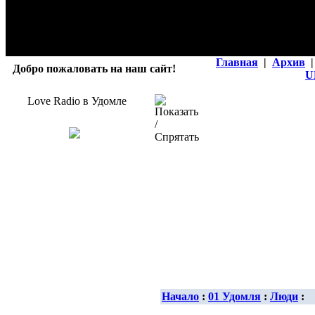
Главная
|
Архив
|
Добро пожаловать на наш сайт!
U
Love Radio в Удомле
Начало
:
01 Удомля
:
Люди
: