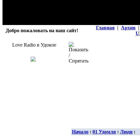
Главная
|
Архив
|
Добро пожаловать на наш сайт!
U
Love Radio в Удомле
Начало
:
01 Удомля
:
Люди
: