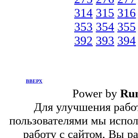
314
315
316
353
354
355
392
393
394
ВВЕРХ
Power by
Ru
Для улучшения работ
пользователями мы испол
работу с сайтом, Вы р