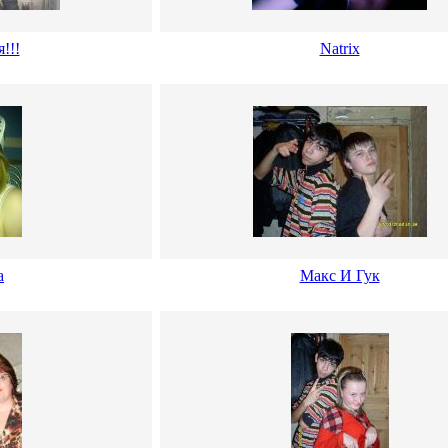
!!!
Natrix
а
Макс И Гук