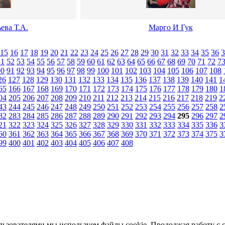
ева Т.А.
Марго И Гук
15
16
17
18
19
20
21
22
23
24
25
26
27
28
29
30
31
32
33
34
35
36
3
51
52
53
54
55
56
57
58
59
60
61
62
63
64
65
66
67
68
69
70
71
72
7
90
91
92
93
94
95
96
97
98
99
100
101
102
103
104
105
106
107
108
26
127
128
129
130
131
132
133
134
135
136
137
138
139
140
141
1
65
166
167
168
169
170
171
172
173
174
175
176
177
178
179
180
1
04
205
206
207
208
209
210
211
212
213
214
215
216
217
218
219
2
43
244
245
246
247
248
249
250
251
252
253
254
255
256
257
258
2
82
283
284
285
286
287
288
289
290
291
292
293
294
295
296
297
2
21
322
323
324
325
326
327
328
329
330
331
332
333
334
335
336
3
60
361
362
363
364
365
366
367
368
369
370
371
372
373
374
375
3
99
400
401
402
403
404
405
406
407
408
льзователями мы используем файлы cookie. Продолжая работу с 