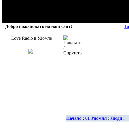
Добро пожаловать на наш сайт!
Г
Love Radio в Удомле
Начало
:
01 Удомля
:
Люди
: