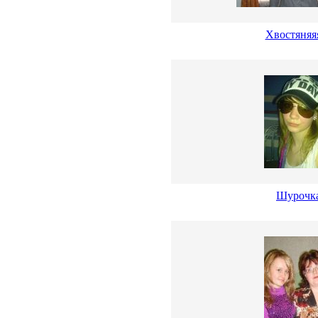
Хвостяняяя
Шурочк