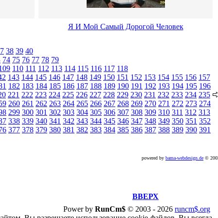
Я И Мой Самый Дорогой Человек
7
38
39
40
3
74
75
76
77
78
79
109
110
111
112
113
114
115
116
117
118
42
143
144
145
146
147
148
149
150
151
152
153
154
155
156
157
81
182
183
184
185
186
187
188
189
190
191
192
193
194
195
196
20
221
222
223
224
225
226
227
228
229
230
231
232
233
234
235
59
260
261
262
263
264
265
266
267
268
269
270
271
272
273
274
98
299
300
301
302
303
304
305
306
307
308
309
310
311
312
313
37
338
339
340
341
342
343
344
345
346
347
348
349
350
351
352
76
377
378
379
380
381
382
383
384
385
386
387
388
389
390
391
powered by
bama-webdesign.de
© 20
ВВЕРХ
Power by
RunCm$
©
2003 -
2026
runcm$.org
сайтом, Вы разрешаете использование cookie-файлов. Вы всегда