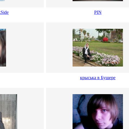
Side
PIN
крыська в Бушере