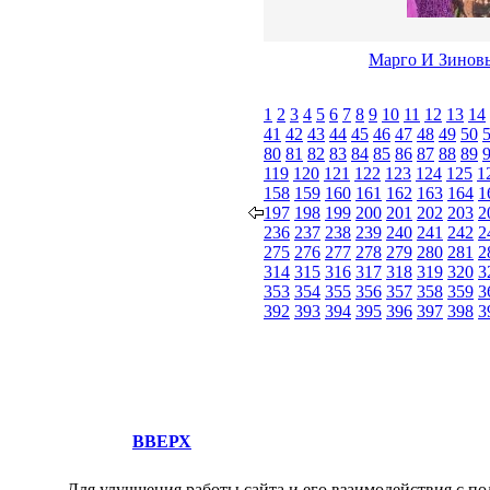
Марго И Зиновь
1
2
3
4
5
6
7
8
9
10
11
12
13
14
41
42
43
44
45
46
47
48
49
50
80
81
82
83
84
85
86
87
88
89
119
120
121
122
123
124
125
1
158
159
160
161
162
163
164
1
197
198
199
200
201
202
203
2
236
237
238
239
240
241
242
2
275
276
277
278
279
280
281
2
314
315
316
317
318
319
320
3
353
354
355
356
357
358
359
3
392
393
394
395
396
397
398
3
ВВЕРХ
Для улучшения работы сайта и его взаимодействия с по