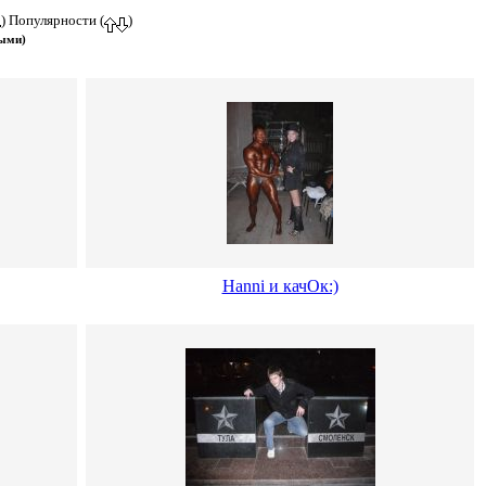
) Популярности (
)
выми)
Hanni и качОк:)