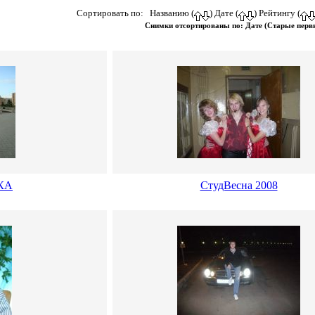
Сортировать по: Названию (
) Дате (
) Рейтингу (
Снимки отсортированы по: Дате (Старые пер
КА
СтудВесна 2008