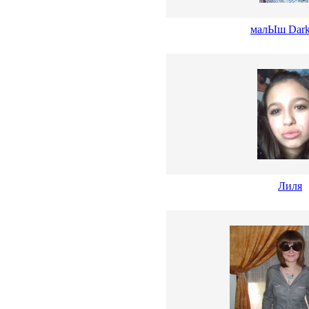
малЫш Dark
Лиля