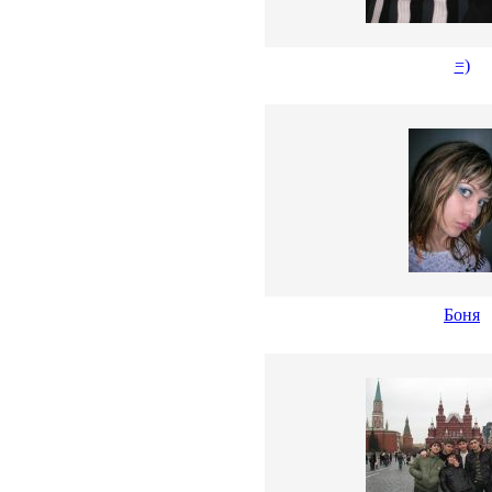
=)
Боня