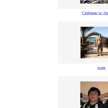
Серёжик~и~Ар
scum