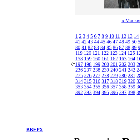
в Москв
1
2
3
4
5
6
7
8
9
10
11
12
13
14
41
42
43
44
45
46
47
48
49
50
80
81
82
83
84
85
86
87
88
89
119
120
121
122
123
124
125
1
158
159
160
161
162
163
164
1
197
198
199
200
201
202
203
2
236
237
238
239
240
241
242
2
275
276
277
278
279
280
281
2
314
315
316
317
318
319
320
3
353
354
355
356
357
358
359
3
392
393
394
395
396
397
398
3
ВВЕРХ