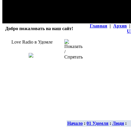
Главная
|
Архив
|
Добро пожаловать на наш сайт!
U
Love Radio в Удомле
Начало
:
01 Удомля
:
Люди
: