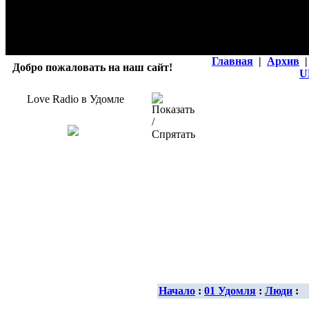
Главная
|
Архив
|
Добро пожаловать на наш сайт!
U
Love Radio в Удомле
Начало
:
01 Удомля
:
Люди
: