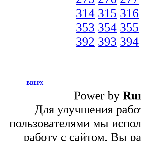
314
315
316
353
354
355
392
393
394
ВВЕРХ
Power by
Ru
Для улучшения работ
пользователями мы испол
работу с сайтом, Вы р