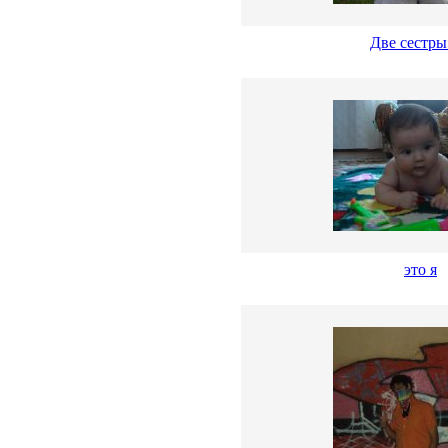
Две сестры
это я