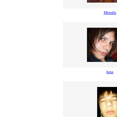
Memfis
luna