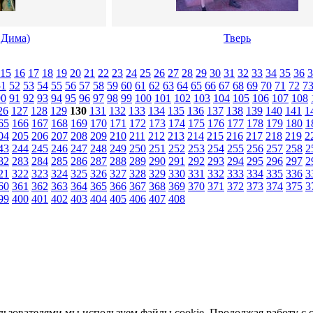
 Дима)
Тверь
15
16
17
18
19
20
21
22
23
24
25
26
27
28
29
30
31
32
33
34
35
36
3
51
52
53
54
55
56
57
58
59
60
61
62
63
64
65
66
67
68
69
70
71
72
7
90
91
92
93
94
95
96
97
98
99
100
101
102
103
104
105
106
107
108
26
127
128
129
130
131
132
133
134
135
136
137
138
139
140
141
1
65
166
167
168
169
170
171
172
173
174
175
176
177
178
179
180
1
04
205
206
207
208
209
210
211
212
213
214
215
216
217
218
219
2
43
244
245
246
247
248
249
250
251
252
253
254
255
256
257
258
2
82
283
284
285
286
287
288
289
290
291
292
293
294
295
296
297
2
21
322
323
324
325
326
327
328
329
330
331
332
333
334
335
336
3
60
361
362
363
364
365
366
367
368
369
370
371
372
373
374
375
3
99
400
401
402
403
404
405
406
407
408
льзователями мы используем файлы cookie. Продолжая работу с 