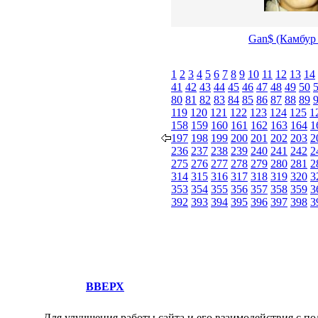
Gan$ (Камбур
1
2
3
4
5
6
7
8
9
10
11
12
13
14
41
42
43
44
45
46
47
48
49
50
80
81
82
83
84
85
86
87
88
89
119
120
121
122
123
124
125
1
158
159
160
161
162
163
164
1
197
198
199
200
201
202
203
2
236
237
238
239
240
241
242
2
275
276
277
278
279
280
281
2
314
315
316
317
318
319
320
3
353
354
355
356
357
358
359
3
392
393
394
395
396
397
398
3
ВВЕРХ
Для улучшения работы сайта и его взаимодействия с по