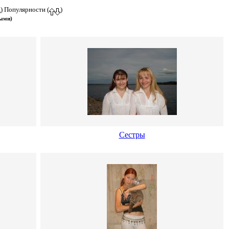
) Популярности (
)
выми)
Сестры