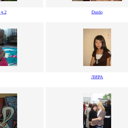
 ч.2
Daxlo
ЛИРА