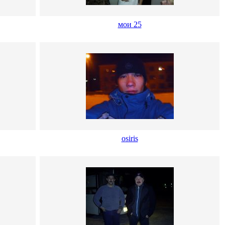
мои 25
osiris