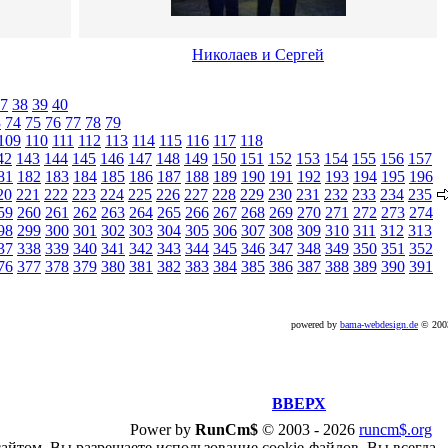
Николаев и Сергей
7
38
39
40
3
74
75
76
77
78
79
109
110
111
112
113
114
115
116
117
118
42
143
144
145
146
147
148
149
150
151
152
153
154
155
156
157
81
182
183
184
185
186
187
188
189
190
191
192
193
194
195
196
20
221
222
223
224
225
226
227
228
229
230
231
232
233
234
235
59
260
261
262
263
264
265
266
267
268
269
270
271
272
273
274
98
299
300
301
302
303
304
305
306
307
308
309
310
311
312
313
37
338
339
340
341
342
343
344
345
346
347
348
349
350
351
352
76
377
378
379
380
381
382
383
384
385
386
387
388
389
390
391
powered by
bama-webdesign.de
© 20
ВВЕРХ
Power by
RunCm$
©
2003 -
2026
runcm$.org
сайтом, Вы разрешаете использование cookie-файлов. Вы всегда