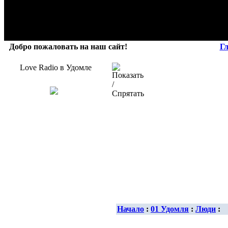
Добро пожаловать на наш сайт!
Г
Love Radio в Удомле
Начало
:
01 Удомля
:
Люди
: