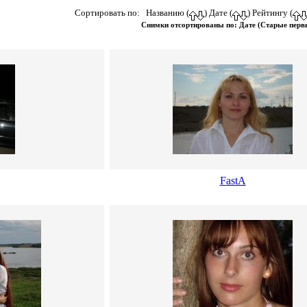
Сортировать по: Названию (
) Дате (
) Рейтингу (
Снимки отсортированы по: Дате (Старые пер
FastA