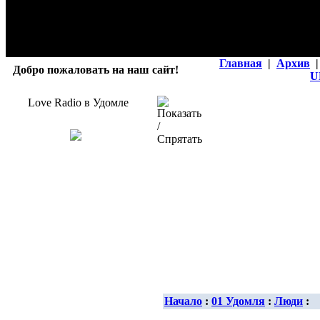
Главная
|
Архив
|
Добро пожаловать на наш сайт!
U
Love Radio в Удомле
Начало
:
01 Удомля
:
Люди
: