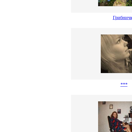
Грибнич
***