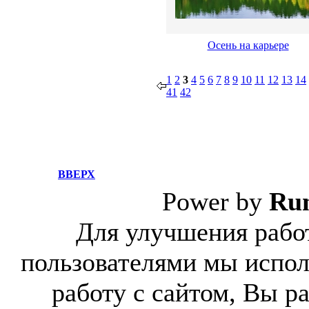
Осень на карьере
1
2
3
4
5
6
7
8
9
10
11
12
13
14
41
42
ВВЕРХ
Power by
Ru
Для улучшения работ
пользователями мы испол
работу с сайтом, Вы р