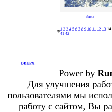
Зима
1
2
3
4
5
6
7
8
9
10
11
12
13
14
41
42
ВВЕРХ
Power by
Ru
Для улучшения работ
пользователями мы испол
работу с сайтом, Вы р