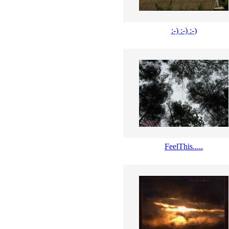
:-) :-) :-)
FeelThis.....