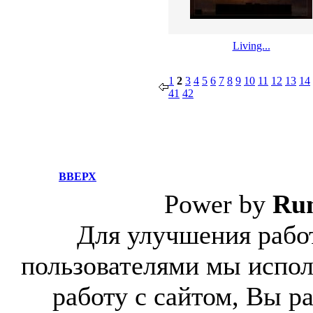
Living...
1
2
3
4
5
6
7
8
9
10
11
12
13
14
41
42
ВВЕРХ
Power by
Ru
Для улучшения работ
пользователями мы испол
работу с сайтом, Вы р