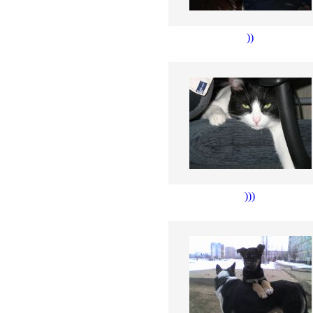
))
)))