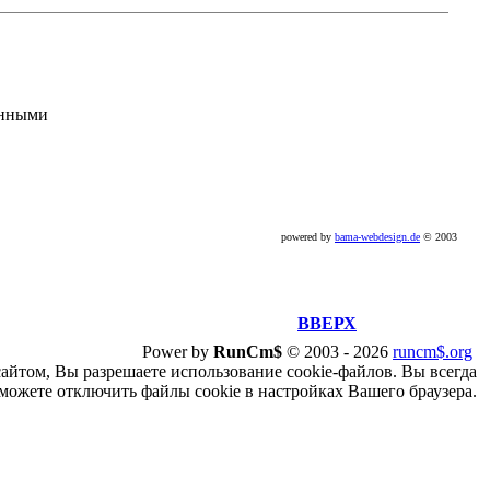
анными
powered by
bama-webdesign.de
© 2003
ВВЕРХ
Power by
RunCm$
©
2003 -
2026
runcm$.org
сайтом, Вы разрешаете использование cookie-файлов. Вы всегда
можете отключить файлы cookie в настройках Вашего браузера.