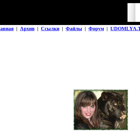
лавная
|
Архив
|
Ссылки
|
Файлы
|
Форум
|
UDOMLYA.