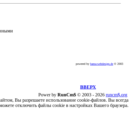
анными
powered by
bama-webdesign.de
© 2003
ВВЕРХ
Power by
RunCm$
©
2003 -
2026
runcm$.org
сайтом, Вы разрешаете использование cookie-файлов. Вы всегда
можете отключить файлы cookie в настройках Вашего браузера.