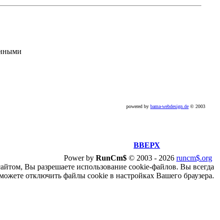
анными
powered by
bama-webdesign.de
© 2003
ВВЕРХ
Power by
RunCm$
©
2003 -
2026
runcm$.org
сайтом, Вы разрешаете использование cookie-файлов. Вы всегда
можете отключить файлы cookie в настройках Вашего браузера.