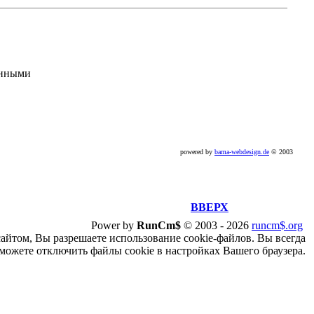
анными
powered by
bama-webdesign.de
© 2003
ВВЕРХ
Power by
RunCm$
©
2003 -
2026
runcm$.org
сайтом, Вы разрешаете использование cookie-файлов. Вы всегда
можете отключить файлы cookie в настройках Вашего браузера.