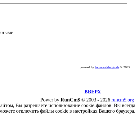
анными
powered by
bama-webdesign.de
© 2003
ВВЕРХ
Power by
RunCm$
©
2003 -
2026
runcm$.org
сайтом, Вы разрешаете использование cookie-файлов. Вы всегда
можете отключить файлы cookie в настройках Вашего браузера.