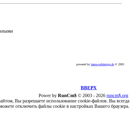
анными
powered by
bama-webdesign.de
© 2003
ВВЕРХ
Power by
RunCm$
©
2003 -
2026
runcm$.org
сайтом, Вы разрешаете использование cookie-файлов. Вы всегда
можете отключить файлы cookie в настройках Вашего браузера.