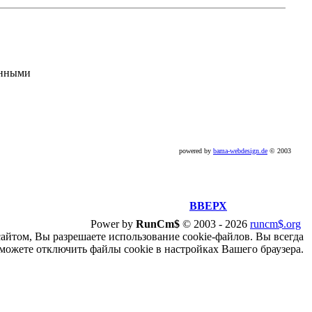
анными
powered by
bama-webdesign.de
© 2003
ВВЕРХ
Power by
RunCm$
©
2003 -
2026
runcm$.org
сайтом, Вы разрешаете использование cookie-файлов. Вы всегда
можете отключить файлы cookie в настройках Вашего браузера.