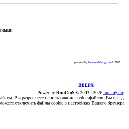
анными
powered by
bama-webdesign.de
© 2003
ВВЕРХ
Power by
RunCm$
©
2003 -
2026
runcm$.org
сайтом, Вы разрешаете использование cookie-файлов. Вы всегда
можете отключить файлы cookie в настройках Вашего браузера.