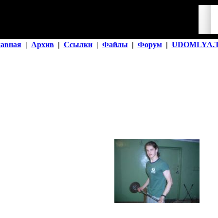
лавная
|
Архив
|
Ссылки
|
Файлы
|
Форум
|
UDOMLYA.