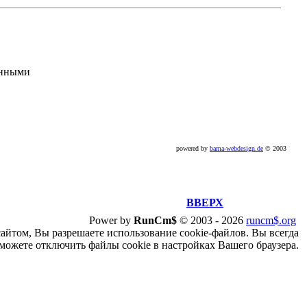
анными
powered by
bama-webdesign.de
© 2003
ВВЕРХ
Power by
RunCm$
©
2003 -
2026
runcm$.org
сайтом, Вы разрешаете использование cookie-файлов. Вы всегда
можете отключить файлы cookie в настройках Вашего браузера.