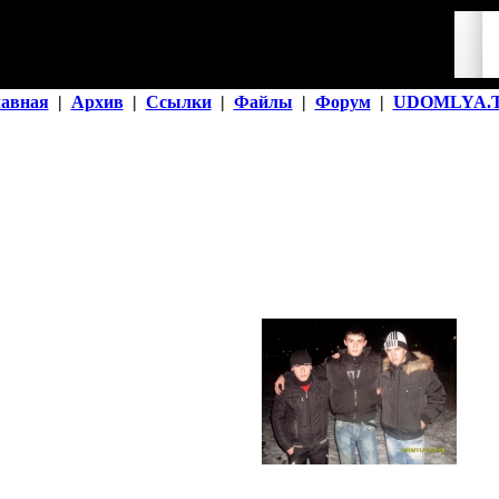
лавная
|
Архив
|
Ссылки
|
Файлы
|
Форум
|
UDOMLYA.