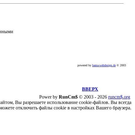
анными
powered by
bama-webdesign.de
© 2003
ВВЕРХ
Power by
RunCm$
©
2003 -
2026
runcm$.org
сайтом, Вы разрешаете использование cookie-файлов. Вы всегда
можете отключить файлы cookie в настройках Вашего браузера.