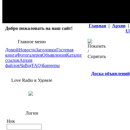
Главная
|
Архив
|
Добро пожаловать на наш сайт!
U
Главное меню
Домой
Новости
Заголовки
Гостевая
книга
Фотогалерея
Объявления
Каталог
ссылок
Архив
файлов
ЧаВо(FAQ)
Баннеры
Доска объявлений
Love Radio в Удомле
Логин
Ник