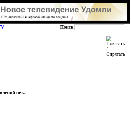
TV
Поиск
лений нет...