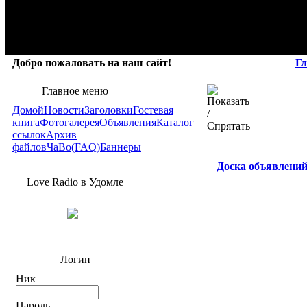
Добро пожаловать на наш сайт!
Гл
Главное меню
Домой
Новости
Заголовки
Гостевая
книга
Фотогалерея
Объявления
Каталог
ссылок
Архив
файлов
ЧаВо(FAQ)
Баннеры
Доска объявлени
Love Radio в Удомле
Логин
Ник
Пароль