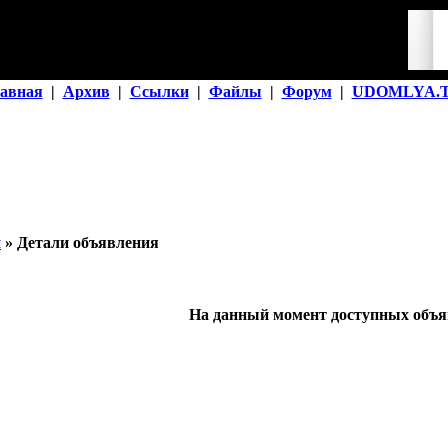
авная
|
Архив
|
Ссылки
|
Файлы
|
Форум
|
UDOMLYA.
й
» Детали объявления
На данный момент доступных объяв