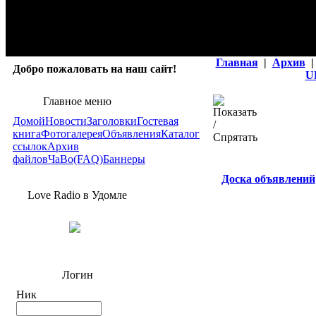
Главная
|
Архив
|
Добро пожаловать на наш сайт!
U
Главное меню
Домой
Новости
Заголовки
Гостевая
книга
Фотогалерея
Объявления
Каталог
ссылок
Архив
файлов
ЧаВо(FAQ)
Баннеры
Доска объявлений
Love Radio в Удомле
Логин
Ник