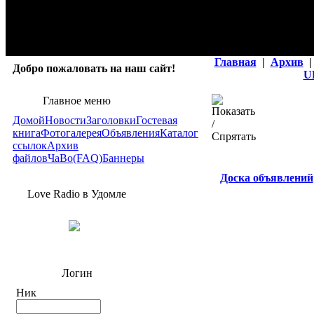
Главная
|
Архив
|
Добро пожаловать на наш сайт!
U
Главное меню
Домой
Новости
Заголовки
Гостевая
книга
Фотогалерея
Объявления
Каталог
ссылок
Архив
файлов
ЧаВо(FAQ)
Баннеры
Доска объявлений
Love Radio в Удомле
Логин
Ник