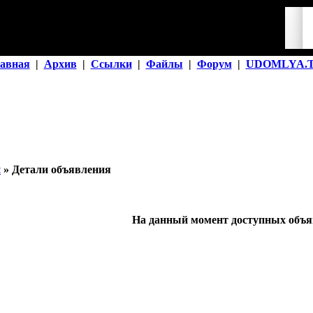
авная
|
Архив
|
Ссылки
|
Файлы
|
Форум
|
UDOMLYA.
й
» Детали объявления
На данный момент доступных объяв