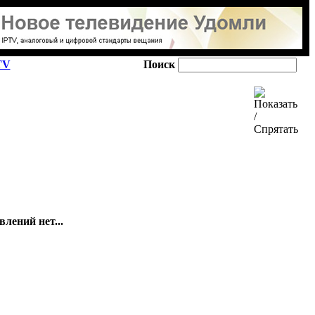
TV
Поиск
лений нет...