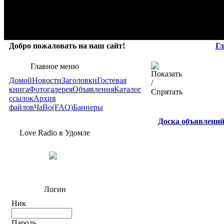
Добро пожаловать на наш сайт!
Гл
Главное меню
Домой
Новости
Заголовки
Гостевая
книга
Фотогалерея
Объявления
Каталог
ссылок
Архив
файлов
ЧаВо(FAQ)
Баннеры
Доска объявлени
Love Radio в Удомле
Логин
Ник
Пароль