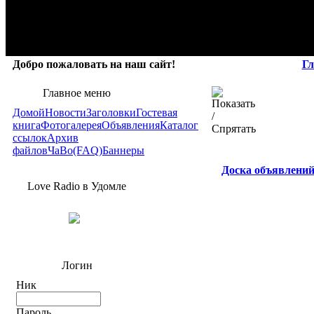
Добро пожаловать на наш сайт!
Гл
Главное меню
Домой
Новости
Заголовки
Гостевая
книга
Фотогалерея
Объявления
Каталог
ссылок
Архив
файлов
ЧаВо(FAQ)
Баннеры
Доска объявлени
Love Radio в Удомле
Логин
Ник
Пароль