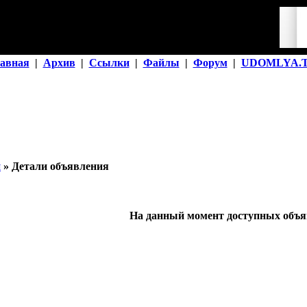
авная
|
Архив
|
Ссылки
|
Файлы
|
Форум
|
UDOMLYA.
й
» Детали объявления
На данный момент доступных объяв