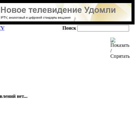
TV
Поиск
лений нет...