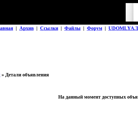
авная
|
Архив
|
Ссылки
|
Файлы
|
Форум
|
UDOMLYA.
й
» Детали объявления
На данный момент доступных объяв