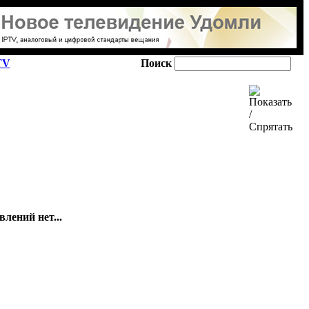
TV
Поиск
лений нет...