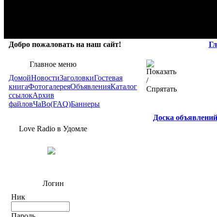
Добро пожаловать на наш сайт!
Гл
Главное меню
Домой
Новости
Заголовки
Гостевая
книга
Фотогалерея
Объявления
Каталог
ссылок
Архив
файлов
ЧаВо(FAQ)
Баннеры
Доска объявлени
Love Radio в Удомле
Логин
Ник
Пароль