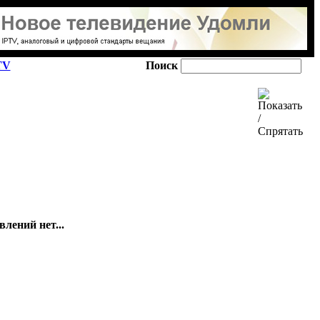
TV
Поиск
лений нет...