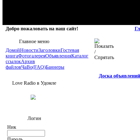
Добро пожаловать на наш сайт!
Гл
Главное меню
Домой
Новости
Заголовки
Гостевая
книга
Фотогалерея
Объявления
Каталог
ссылок
Архив
файлов
ЧаВо(FAQ)
Баннеры
Доска объявлени
Love Radio в Удомле
Логин
Ник
Пароль