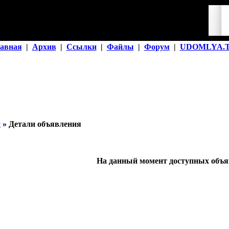
авная
|
Архив
|
Ссылки
|
Файлы
|
Форум
|
UDOMLYA.
й
» Детали объявления
На данный момент доступных объяв