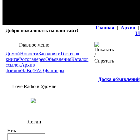
Главная
|
Архив
|
Добро пожаловать на наш сайт!
U
Главное меню
Домой
Новости
Заголовки
Гостевая
книга
Фотогалерея
Объявления
Каталог
ссылок
Архив
файлов
ЧаВо(FAQ)
Баннеры
Доска объявлений
Love Radio в Удомле
Логин
Ник