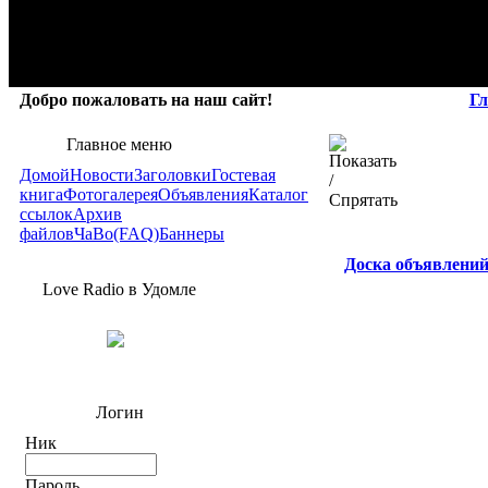
Добро пожаловать на наш сайт!
Гл
Главное меню
Домой
Новости
Заголовки
Гостевая
книга
Фотогалерея
Объявления
Каталог
ссылок
Архив
файлов
ЧаВо(FAQ)
Баннеры
Доска объявлени
Love Radio в Удомле
Логин
Ник
Пароль