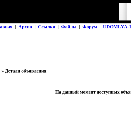
авная
|
Архив
|
Ссылки
|
Файлы
|
Форум
|
UDOMLYA.
й
» Детали объявления
На данный момент доступных объяв