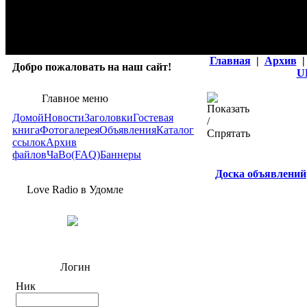
Главная
|
Архив
|
Добро пожаловать на наш сайт!
U
Главное меню
Домой
Новости
Заголовки
Гостевая
книга
Фотогалерея
Объявления
Каталог
ссылок
Архив
файлов
ЧаВо(FAQ)
Баннеры
Доска объявлений
Love Radio в Удомле
Логин
Ник