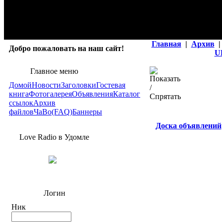
Главная
|
Архив
|
Добро пожаловать на наш сайт!
U
Главное меню
Домой
Новости
Заголовки
Гостевая
книга
Фотогалерея
Объявления
Каталог
ссылок
Архив
файлов
ЧаВо(FAQ)
Баннеры
Доска объявлений
Love Radio в Удомле
Логин
Ник