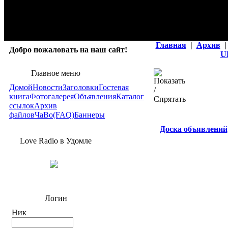
Главная
|
Архив
|
Добро пожаловать на наш сайт!
U
Главное меню
Домой
Новости
Заголовки
Гостевая
книга
Фотогалерея
Объявления
Каталог
ссылок
Архив
файлов
ЧаВо(FAQ)
Баннеры
Доска объявлений
Love Radio в Удомле
Логин
Ник