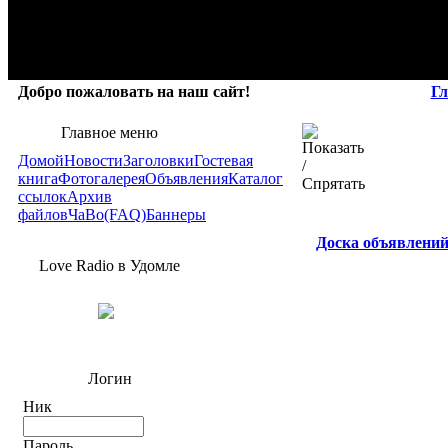
Добро пожаловать на наш сайт!
Гл
Главное меню
Домой
Новости
Заголовки
Гостевая
книга
Фотогалерея
Объявления
Каталог
ссылок
Архив
файлов
ЧаВо(FAQ)
Баннеры
Доска объявлени
Love Radio в Удомле
Логин
Ник
Пароль