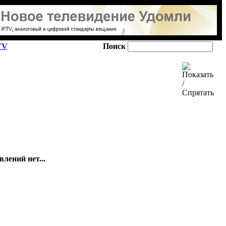
TV
Поиск
лений нет...