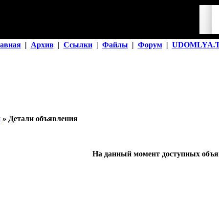
авная
|
Архив
|
Ссылки
|
Файлы
|
Форум
|
UDOMLYA.
й
» Детали объявления
На данный момент доступных объяв