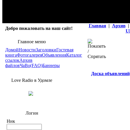
Главная
|
Архив
|
Добро пожаловать на наш сайт!
U
Главное меню
Домой
Новости
Заголовки
Гостевая
книга
Фотогалерея
Объявления
Каталог
ссылок
Архив
файлов
ЧаВо(FAQ)
Баннеры
Доска объявлений
Love Radio в Удомле
Логин
Ник