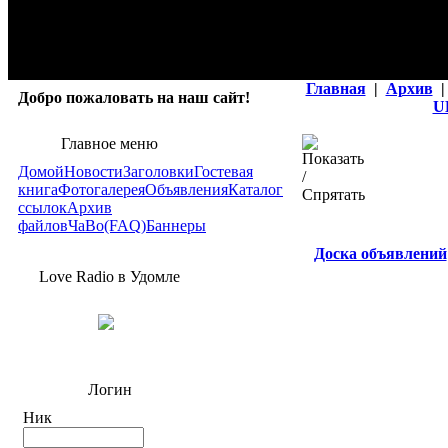
Главная
|
Архив
|
Добро пожаловать на наш сайт!
U
Главное меню
Домой
Новости
Заголовки
Гостевая
книга
Фотогалерея
Объявления
Каталог
ссылок
Архив
файлов
ЧаВо(FAQ)
Баннеры
Доска объявлений
Love Radio в Удомле
Логин
Ник